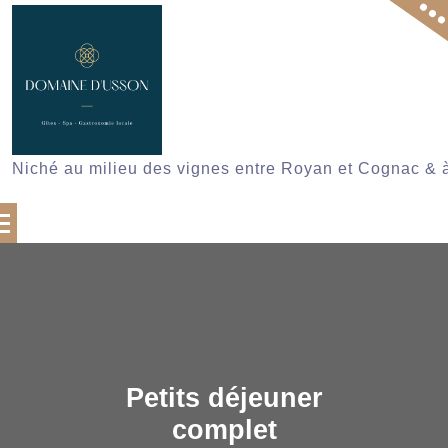
Skip
to
content
Niché au milieu des vignes entre Royan et Cognac & 
Petits déjeuner
complet