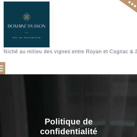
Skip
to
content
Niché au milieu des vignes entre Royan et Cognac & 
Politique de
confidentialité